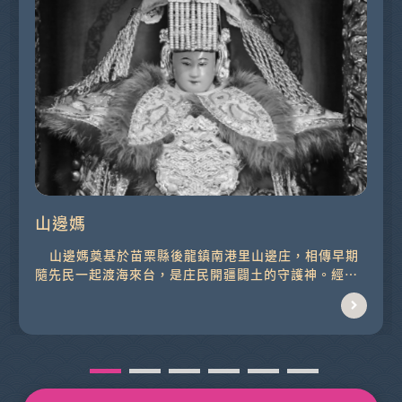
山邊媽
山邊媽奠基於苗栗縣後龍鎮南港里山邊庄，相傳早期
隨先民一起渡海來台，是庄民開疆闢土的守護神。經
由...