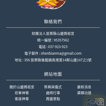
聯絡我們
財團法人苗栗縣山邊媽祖宮
統一編號 : 95357562
電話 : 037-923-923
電子郵件 : shenbianma@gmail.com
地址 : 356 苗栗縣後龍鎮南港里14鄰山邊107之1號
網站地圖
關於山邊媽祖宮
祭典與儀式
最新消息
祀奉神尊
歲時行事
廣積功德
客座神尊
周邊景點