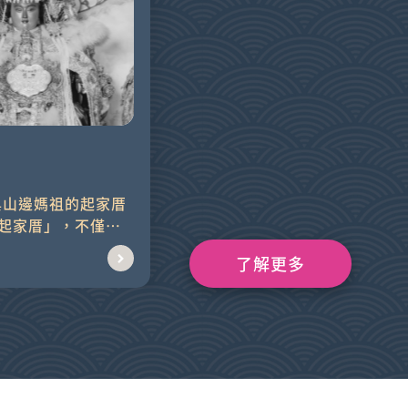
千順大將軍
山邊媽祖宮廟前廣場北側矗立
起家厝」，不僅是
著兩尊巨型神尊，為融合紙
象徵...
（盔帽）、木刻（偶頭）、
了解更多
（篾架）、刺...