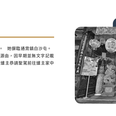
。 她偋臨通霄鎮白沙屯。
的源由，因早期並無文字記載
由爐主恭請聖駕前往爐主家中