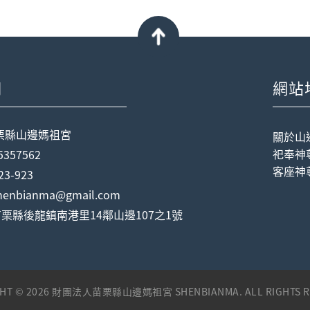
們
網站
栗縣山邊媽祖宮
關於山
祀奉神
357562
客座神
23-923
enbianma@gmail.com
6 苗栗縣後龍鎮南港里14鄰山邊107之1號
GHT © 2026 財團法人苗栗縣山邊媽祖宮 SHENBIANMA. ALL RIGHTS R