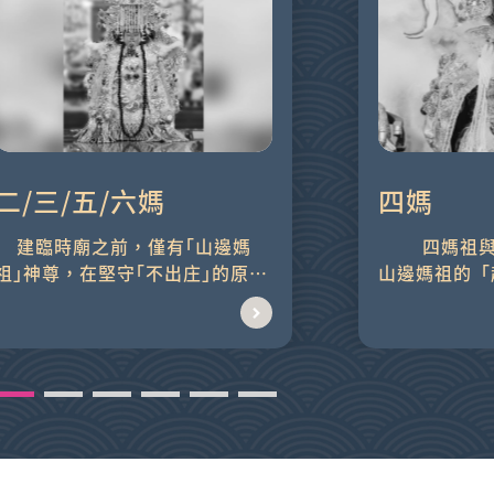
二/三/五/六媽
四媽
，僅有｢山邊媽
四媽祖與山邊媽祖的起家厝
祖｣神尊，在堅守｢不出庄｣的原則
山邊媽祖的「
下，年年輪值奉祀於山邊庄值年
一座三合院，更
爐主家中...