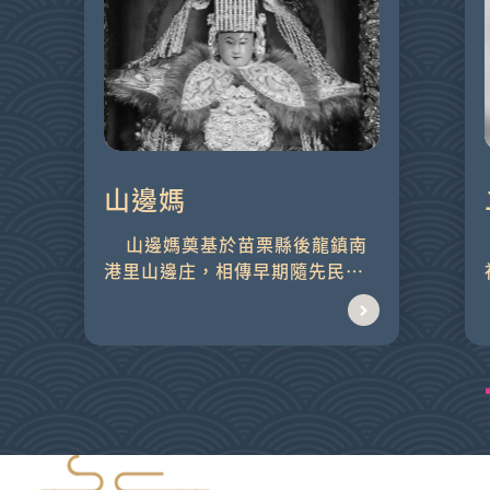
山邊媽
山邊媽奠基於苗栗縣後龍鎮南
建臨時廟之前
港里山邊庄，相傳早期隨先民一
起渡海來台，是庄民開疆闢土的
守護神。經由...