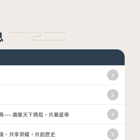
息
工大典——廣邀天下媽祖，共襄盛舉
登紅壇，共享榮耀，共創歷史