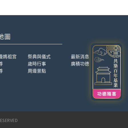
地圖
邊媽祖宮
祭典與儀式
最新消息
尊
歲時行事
廣積功德
尊
周邊景點
ESERVED