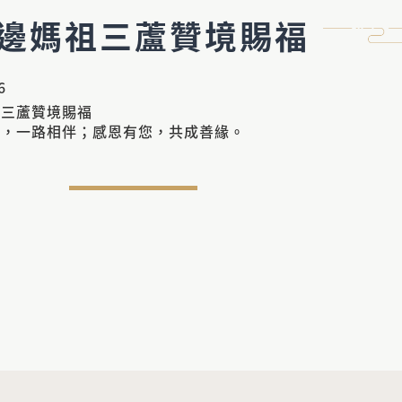
邊媽祖三蘆贊境賜福
6
祖三蘆贊境賜福
您，一路相伴；感恩有您，共成善緣。