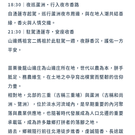
18:30｜夜巡蘆洲・行入夜市香路
自湧蓮寺起駕，巡行蘆洲夜市周邊，與在地人潮共結善
緣，香火與人情交織。
21:30｜駐駕湧蓮寺・安座收香
山邊媽祖宮二媽祖於此駐駕一週，夜靜香沉，護佑一方
平安。
苗栗後龍山邊庄為山邊庄所在地，世代以農為本，胼手
胝足、務農維生，在土地之中孕育出樸實而堅韌的信仰
力量。
相對地，北部的三重（古稱三重埔）與蘆洲（古稱和尚
洲、鷺洲），位於淡水河流域內，是早期重要的內河聚
落與農業供應地，也隨著時代發展成為人口北遷的重要
承載區，成為許多離鄉打拼者的落腳之地。
過去，鄉親隨行前往北港徒步進香，虔誠隨香、長途跋