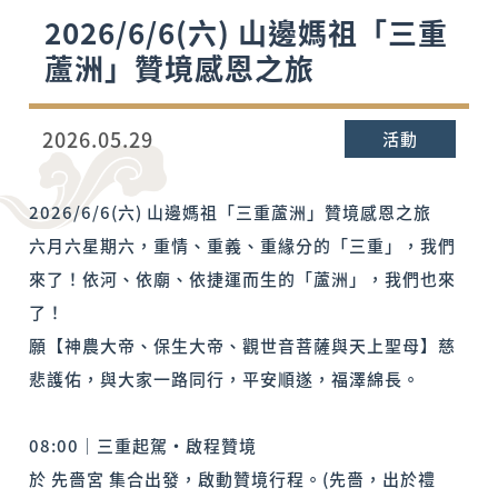
2026/6/6(六) 山邊媽祖「三重
蘆洲」贊境感恩之旅
2026.05.29
活動
2026/6/6(六) 山邊媽祖「三重蘆洲」贊境感恩之旅
六月六星期六，重情、重義、重緣分的「三重」，我們
來了！依河、依廟、依捷運而生的「蘆洲」，我們也來
了！
願【神農大帝、保生大帝、觀世音菩薩與天上聖母】慈
悲護佑，與大家一路同行，平安順遂，福澤綿長。
08:00｜三重起駕・啟程贊境
於 先嗇宮 集合出發，啟動贊境行程。(先嗇，出於禮