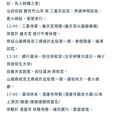
記，先人耕種之意)
沿途巡經 觀世竹山寺 與 三重天后宮，恭請神明庇佑，
香火綿延，聖駕安行。
12:00｜三重停駕・義天宮用膳 (義天宮以貓廟著稱)
停駕於 義天宮 進行午餐休整。
恭迎山邊媽祖宮三媽祖於此駐駕一週，香煙鼎盛，福澤
同霑。
13:30｜續行蘆洲・前往保和宮 (主祀神醫大道公，稱七
角頭保生大帝)
自義天宮起駕，前往蘆洲 保和宮。
山邊媽祖宮五媽祖於此駐駕一週，護佑地方，香火相
續。
17:00｜蘆洲休息・湧蓮寺用餐 (湧蓮寺觀音大廟:以海
上漂流/顯靈/建廟還願而盛名)
停轎於 湧蓮寺 休整用餐，補充體力，暫歇聖駕。