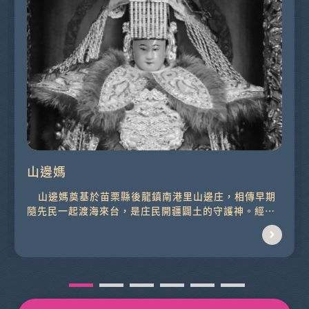
山邊媽
山邊媽奠基於苗栗縣後龍鎮南港里山邊庄，相傳早期
隨先民一起渡海來台，是庄民開疆闢土的守護神。經
由...