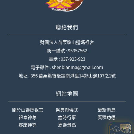
聯絡我們
財團法人苗栗縣山邊媽祖宮
統一編號 : 95357562
電話 : 037-923-923
電子郵件 : shenbianma@gmail.com
地址 : 356 苗栗縣後龍鎮南港里14鄰山邊107之1號
網站地圖
關於山邊媽祖宮
祭典與儀式
最新消息
祀奉神尊
歲時行事
廣積功德
客座神尊
周邊景點