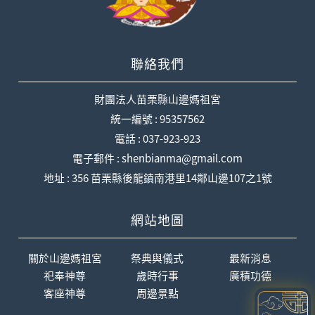
聯絡我們
財團法人苗栗縣山邊媽祖宮
統一編號 : 95357562
電話 : 037-923-923
電子郵件 : shenbianma@gmail.com
地址 : 356 苗栗縣後龍鎮南港里14鄰山邊107之1號
網站地圖
關於山邊媽祖宮
祭典與儀式
最新消息
祀奉神尊
歲時行事
廣積功德
客座神尊
周邊景點