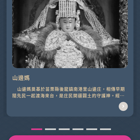
山邊媽
山邊媽奠基於苗栗縣後龍鎮南港里山邊庄，相傳早期
隨先民一起渡海來台，是庄民開疆闢土的守護神。經
由...