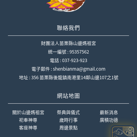
聯絡我們
財團法人苗栗縣山邊媽祖宮
統一編號 : 95357562
電話 : 037-923-923
電子郵件 : shenbianma@gmail.com
地址 : 356 苗栗縣後龍鎮南港里14鄰山邊107之1號
網站地圖
關於山邊媽祖宮
祭典與儀式
最新消息
祀奉神尊
歲時行事
廣積功德
客座神尊
周邊景點