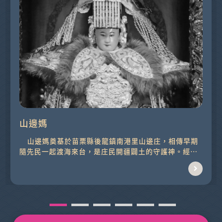
山邊媽
山邊媽奠基於苗栗縣後龍鎮南港里山邊庄，相傳早期
隨先民一起渡海來台，是庄民開疆闢土的守護神。經
由...