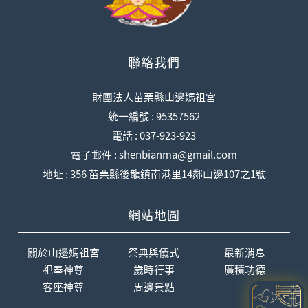
聯絡我們
財團法人苗栗縣山邊媽祖宮
統一編號 : 95357562
電話 : 037-923-923
電子郵件 : shenbianma@gmail.com
地址 : 356 苗栗縣後龍鎮南港里14鄰山邊107之1號
網站地圖
關於山邊媽祖宮
祭典與儀式
最新消息
祀奉神尊
歲時行事
廣積功德
客座神尊
周邊景點