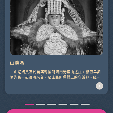
山邊媽
山邊媽奠基於苗栗縣後龍鎮南港里山邊庄，相傳早期
隨先民一起渡海來台，是庄民開疆闢土的守護神。經
由...